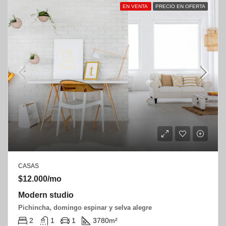
EN VENTA
PRECIO EN OFERTA
CASAS
$12.000/mo
Modern studio
Pichincha, domingo espinar y selva alegre
2
1
1
3780
m²