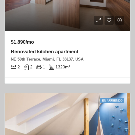
$1.890/mo
Renovated kitchen apartment
NE 50th Terrace, Miami, FL 33137, USA
2
2
1
1320
m²
EN ARRIENDO