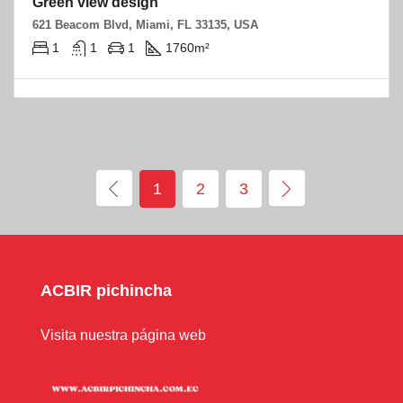
Green view design
621 Beacom Blvd, Miami, FL 33135, USA
1
1
1
1760
m²
1
2
3
ACBIR pichincha
Visita nuestra página web