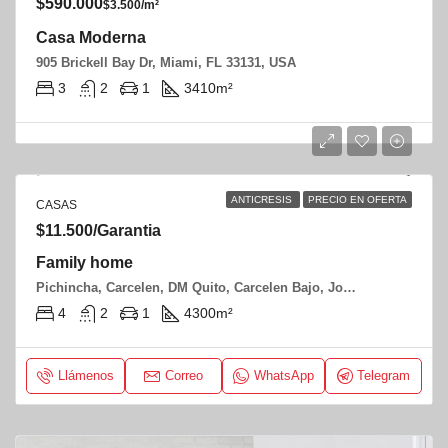
$590.000
$3.500/m²
Casa Moderna
905 Brickell Bay Dr, Miami, FL 33131, USA
3
2
1
3410
m²
ANTICRESIS
PRECIO EN OFERTA
CASAS
$11.500/Garantia
Family home
Pichincha, Carcelen, DM Quito, Carcelen Bajo, Jose Ordoñes y Jose Jimenez
4
2
1
4300
m²
Llámenos
Correo
WhatsApp
Telegram