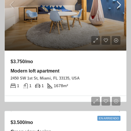
$3.750/mo
Modern loft apartment
2450 SW 1st St, Miami, FL 33135, USA
1
1
1
1678
m²
EN ARRIENDO
$3.500/mo