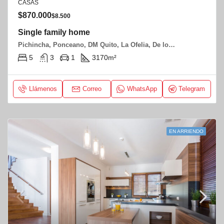
CASAS
$870.000
$8.500
Single family home
Pichincha, Ponceano, DM Quito, La Ofelia, De los Molles y Jaime albuja
5
3
1
3170
m²
Llámenos
Correo
WhatsApp
Telegram
EN ARRIENDO