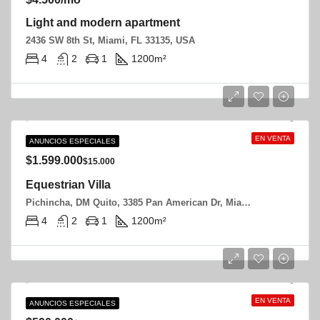
Light and modern apartment
2436 SW 8th St, Miami, FL 33135, USA
4
2
1
1200
m²
EN VENTA
VILLAS
ANUNCIOS ESPECIALES
$1.599.000
$15.000
Equestrian Villa
Pichincha, DM Quito, 3385 Pan American Dr, Miami, FL 33133, USA
4
2
1
1200
m²
EN VENTA
CASAS
ANUNCIOS ESPECIALES