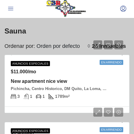
Sauna
Ordenar por:
24 Inmuebles
Orden por defecto
EN ARRIENDO
CASAS
ANUNCIOS ESPECIALES
$11.000/mo
New apartment nice view
Pichincha, Centro Historico, DM Quito, La Loma, Zaldumbide y Rocafuerte
3
1
1
1789
m²
EN ARRIENDO
ANUNCIOS ESPECIALES
$4.500/mo