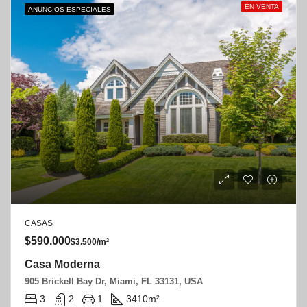
EN VENTA
ANUNCIOS ESPECIALES
CASAS
$590.000
$3.500/m²
Casa Moderna
905 Brickell Bay Dr, Miami, FL 33131, USA
3
2
1
3410
m²