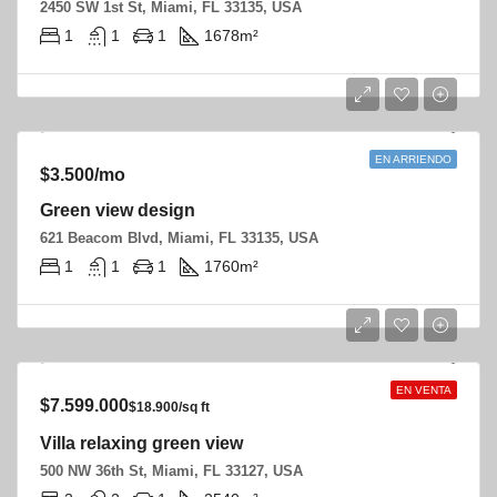
2450 SW 1st St, Miami, FL 33135, USA
1
1
1
1678
m²
EN ARRIENDO
$3.500/mo
Green view design
621 Beacom Blvd, Miami, FL 33135, USA
1
1
1
1760
m²
EN VENTA
$7.599.000
$18.900/sq ft
Villa relaxing green view
500 NW 36th St, Miami, FL 33127, USA