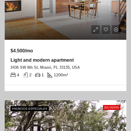
$4.500/mo
Light and modern apartment
2436 SW 8th St, Miami, FL 33135, USA
4
2
1
1200
m²
EN VENTA
ANUNCIOS ESPECIALES