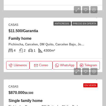
ANTICRESIS
PRECIO EN OFERTA
CASAS
$11.500/Garantia
Family home
Pichincha, Carcelen, DM Quito, Carcelen Bajo, Jose Ordoñes y Jose Jimenez
4
2
1
4300
m²
Llámenos
Correo
WhatsApp
Telegram
EN VENTA
CASAS
$870.000
$8.500
Single family home