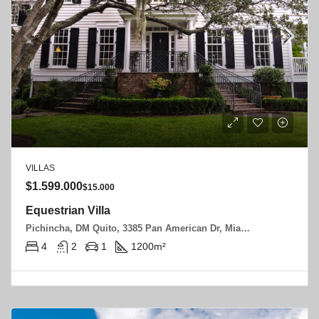
VILLAS
$1.599.000
$15.000
Equestrian Villa
Pichincha, DM Quito, 3385 Pan American Dr, Miami, FL 33133, USA
4
2
1
1200
m²