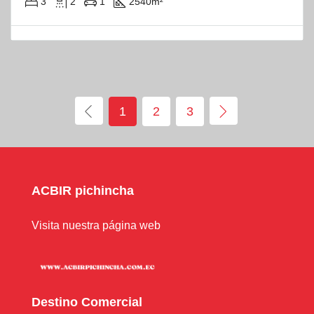
3
2
1
2540
m²
1
2
3
ACBIR pichincha
Visita nuestra página web
Destino Comercial