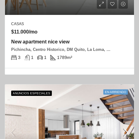
CASAS
$11.000/mo
New apartment nice view
Pichincha, Centro Historico, DM Quito, La Loma, Zaldumbide y Rocafuerte
3
1
1
1789
m²
EN ARRIENDO
ANUNCIOS ESPECIALES