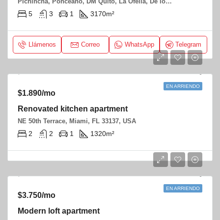
Pichincha, Ponceano, DM Quito, La Ofelia, De los Molles y Jaime albuja
5
3
1
3170
m²
Llámenos
Correo
WhatsApp
Telegram
EN ARRIENDO
$1.890/mo
Renovated kitchen apartment
NE 50th Terrace, Miami, FL 33137, USA
2
2
1
1320
m²
EN ARRIENDO
$3.750/mo
Modern loft apartment