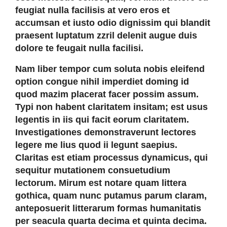
feugiat nulla facilisis at vero eros et
accumsan et iusto odio dignissim qui blandit
praesent luptatum zzril delenit augue duis
dolore te feugait nulla facilisi.
Nam liber tempor cum soluta nobis eleifend
option congue nihil imperdiet doming id
quod mazim placerat facer possim assum.
Typi non habent claritatem insitam; est usus
legentis in iis qui facit eorum claritatem.
Investigationes demonstraverunt lectores
legere me lius quod ii legunt saepius.
Claritas est etiam processus dynamicus, qui
sequitur mutationem consuetudium
lectorum. Mirum est notare quam littera
gothica, quam nunc putamus parum claram,
anteposuerit litterarum formas humanitatis
per seacula quarta decima et quinta decima.