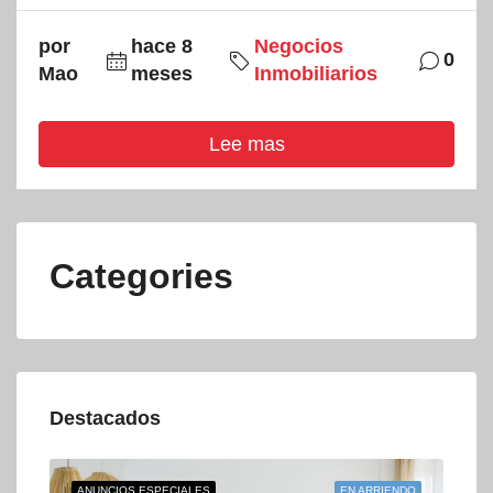
por
hace 8
Negocios
0
Mao
meses
Inmobiliarios
Lee mas
Categories
Destacados
ENTA
ANUNCIOS ESPECIALES
EN ARRIENDO
ANU