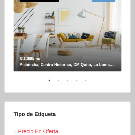
$11.000/mo
$4.
Pichincha, Centro Historico, DM Quito, La Loma, Zaldumbide y Rocafuerte
243
Tipo de Etiqueta
Precio En Oferta