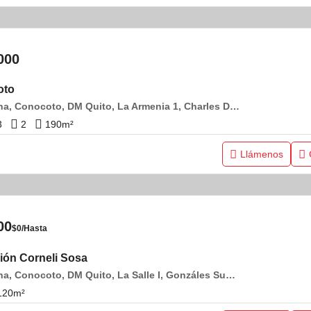
000
oto
Pichincha, Conocoto, DM Quito, La Armenia 1, Charles Darwin y Quintillano Sanchez
3
2
190
m²
Llámenos
00
$0/Hasta
ción Corneli Sosa
Pichincha, Conocoto, DM Quito, La Salle I, Gonzáles Suárez y Rosario de Alcázar
120
m²