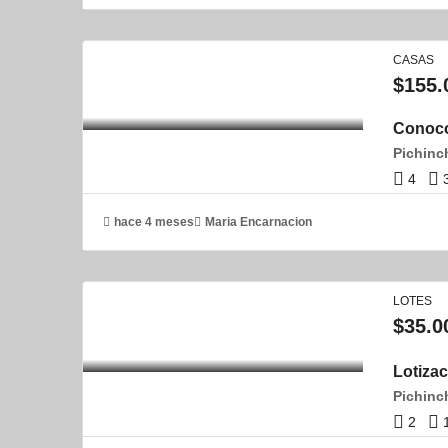
CASAS
$155.
Conoc
4
hace 4 meses
Maria Encarnacion
LOTES
$35.0
Lotiza
2