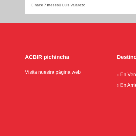
hace 7 meses
Luis Valarezo
ACBIR pichincha
Destin
Visita nuestra página web
En Ven
En Arr