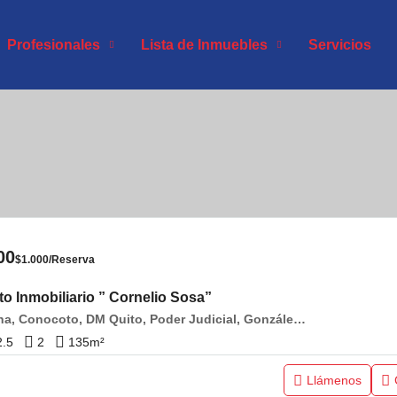
Profesionales
Lista de Inmuebles
Servicios
00
$1.000/Reserva
o Inmobiliario ” Cornelio Sosa”
Pichincha, Conocoto, DM Quito, Poder Judicial, González Suárez y Rosario de Alcazar
2.5
2
135
m²
Llámenos