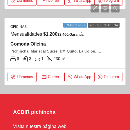
Llámenos
Correo
WhatsApp
Telegram
EN ARRIENDO
PRECIO EN OFERTA
OFICINAS
Mensualidades
$1.200
$2.400/Garantía
Comoda Oficina
Pichincha, Mariscal Sucre, DM Quito, La Colón, Cordero E6-11 y Reina Victoria
6
3
1
230
m²
Llámenos
Correo
WhatsApp
Telegram
ACBIR pichincha
Visita nuestra página web