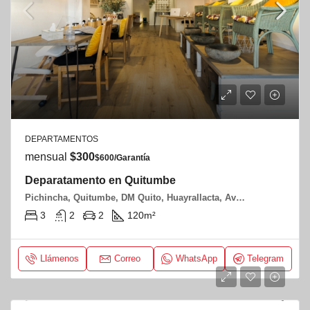
DEPARTAMENTOS
mensual
$300
$600/Garantía
Deparatamento en Quitumbe
Pichincha, Quitumbe, DM Quito, Huayrallacta, Av Liri Ñan y Amaru Ñan
3
2
2
120
m²
Llámenos
Correo
WhatsApp
Telegram