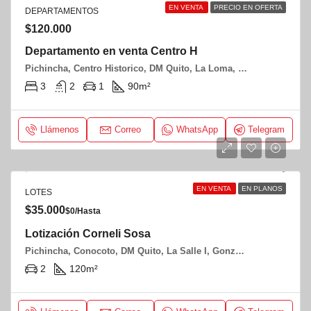
EN VENTA
PRECIO EN OFERTA
DEPARTAMENTOS
$120.000
Departamento en venta Centro H
Pichincha, Centro Historico, DM Quito, La Loma, Francia y Antonio Rivera
3
2
1
90
m²
Llámenos
Correo
WhatsApp
Telegram
EN VENTA
EN PLANOS
LOTES
$35.000
$0/Hasta
Lotización Corneli Sosa
Pichincha, Conocoto, DM Quito, La Salle I, Gonzáles Suárez y Rosario de Alcázar
2
120
m²