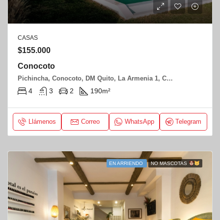
CASAS
$155.000
Conocoto
Pichincha, Conocoto, DM Quito, La Armenia 1, Charles Darwin y Quintillano Sanchez
4
3
2
190
m²
Llámenos
Correo
WhatsApp
Telegram
EN ARRIENDO
NO MASCOTAS