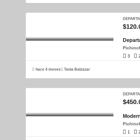
DEPART
$120.
Depart
3
hace 4 meses
Tania Balzazar
DEPART
$450.
Modern
Pichinc
1