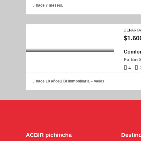
hace 7 meses
DEPART
$1.60
Comfor
Fulton 
4
hace 10 años
BHInmobiliaria – Valles
ACBIR pichincha
Destin