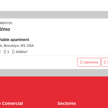
AMENTOS
0/mo
table apartment
St, Brooklyn, NY, USA
2
1
4300
m²
Llámenos
o Comercial
Sectores