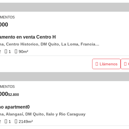
AMENTOS
000
amento en venta Centro H
Pichincha, Centro Historico, DM Quito, La Loma, Francia y Antonio Rivera
2
1
90
m²
Llámenos
AMENTOS
000
$2.800
o apartment0
ha, Alangasí, DM Quito, Ilalo y Rio Caraguay
2
1
2149
m²