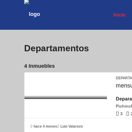
Inicio
Departamentos
4 Inmuebles
DEPART
mens
Depara
3
hace 4 meses
Luis Valarezo