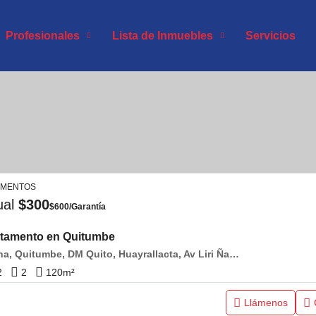
Profesionales
Lista de Inmuebles
Servicios
AMENTOS
ual
$300
$600/Garantía
tamento en Quitumbe
Pichincha, Quitumbe, DM Quito, Huayrallacta, Av Liri Ñan y Amaru Ñan
2
2
120
m²
Llámenos