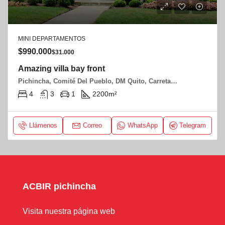
MINI DEPARTAMENTOS
$990.000
$31.000
Amazing villa bay front
Pichincha, Comité Del Pueblo, DM Quito, Carretas, Julian mestanza y Angel Espinoza
4
3
1
2200
m²
Llámenos
Correo
WhatsApp
Telegram
ACBIR pichincha
Visita nuestra página web